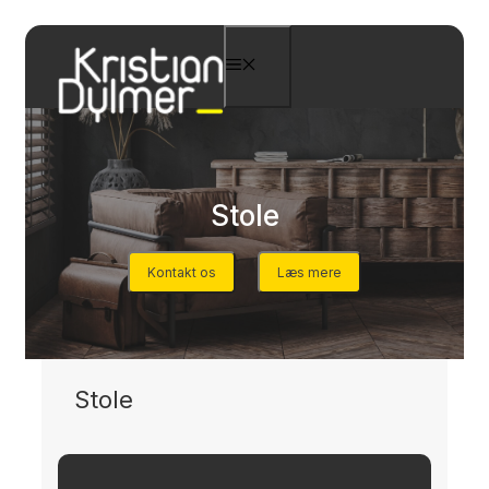
Hop
til
Menu
indhold
Stole
Kontakt os
Læs mere
Stole